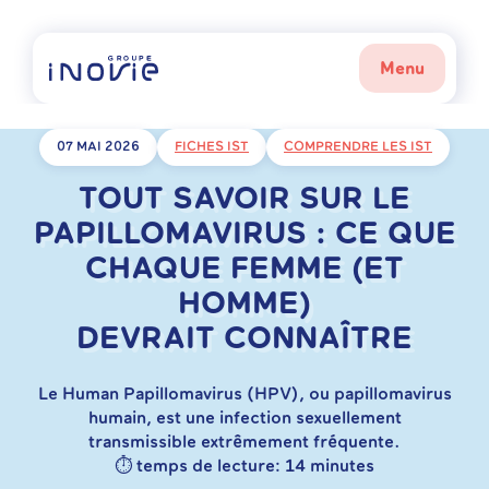
Skip
to
content
Menu
07 MAI 2026
FICHES IST
COMPRENDRE LES IST
TOUT SAVOIR SUR LE
PAPILLOMAVIRUS : CE QUE
CHAQUE FEMME (ET
HOMME)
DEVRAIT CONNAÎTRE
Le Human Papillomavirus (HPV), ou papillomavirus
humain, est une infection sexuellement
transmissible extrêmement fréquente.
⏱︎ temps de lecture: 14 minutes